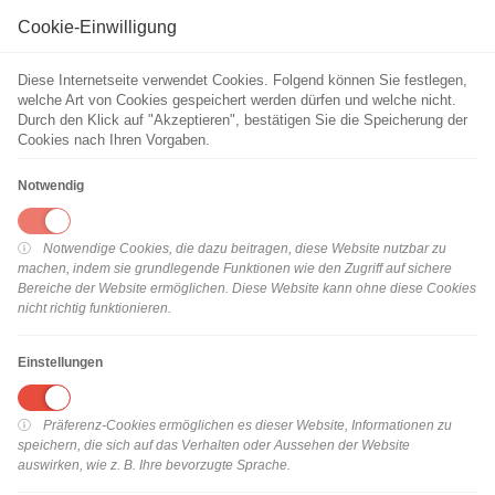
Cookie-Einwilligung
Diese Internetseite verwendet Cookies. Folgend können Sie festlegen,
WEBSEITE MELDEN
welche Art von Cookies gespeichert werden dürfen und welche nicht.
Cf Support
Start
Durch den Klick auf "Akzeptieren", bestätigen Sie die Speicherung der
Cookies nach Ihren Vorgaben.
Notwendig
Herzlich Willkommen!
Sie sind der Meinung, dass die von Ihnen besuchte Webseite falsch
eingeordnet wurde? Um Ihnen schnellstmöglich weiterzuhelfen,
Notwendige Cookies, die dazu beitragen, diese Website nutzbar zu
benötigen wir zunächst die URL der Webseite, die Sie aufrufen
machen, indem sie grundlegende Funktionen wie den Zugriff auf sichere
möchten.
Bereiche der Website ermöglichen. Diese Website kann ohne diese Cookies
nicht richtig funktionieren.
Einstellungen
weiter
Präferenz-Cookies ermöglichen es dieser Website, Informationen zu
speichern, die sich auf das Verhalten oder Aussehen der Website
auswirken, wie z. B. Ihre bevorzugte Sprache.
© Securepoint GmbH •
Impressum
|
AGB
|
Datenschutz
|
Cookie-
Einwilligung bearbeiten